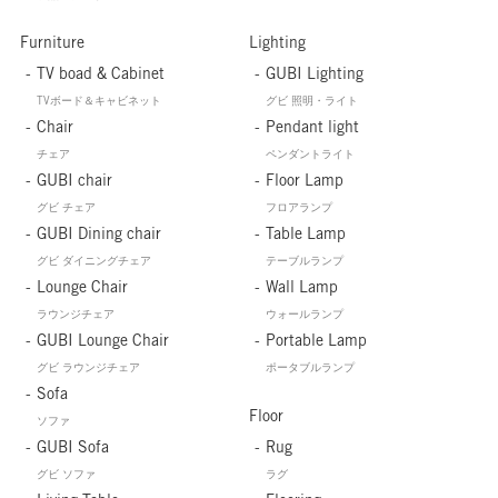
Furniture
Lighting
TV boad & Cabinet
GUBI Lighting
TVボード＆キャビネット
グビ 照明・ライト
Chair
Pendant light
チェア
ペンダントライト
GUBI chair
Floor Lamp
グビ チェア
フロアランプ
GUBI Dining chair
Table Lamp
グビ ダイニングチェア
テーブルランプ
Lounge Chair
Wall Lamp
ラウンジチェア
ウォールランプ
GUBI Lounge Chair
Portable Lamp
グビ ラウンジチェア
ポータブルランプ
Sofa
Floor
ソファ
GUBI Sofa
Rug
グビ ソファ
ラグ