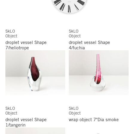
SkLO
SkLO
Object
Object
droplet vessel Shape
droplet vessel Shape
7/heliotrope
4/fuchia
SkLO
SkLO
Object
Object
droplet vessel Shape
wrap object 7"Dia smoke
1/tangerin