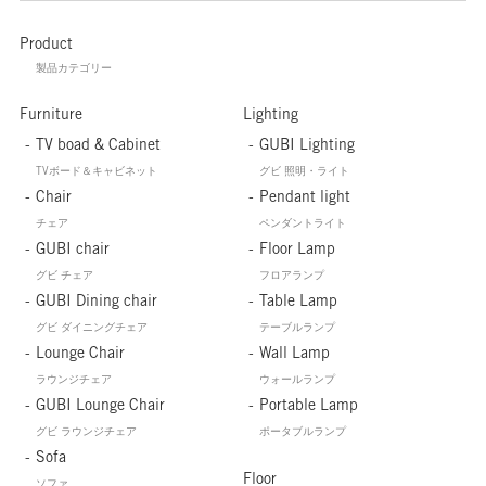
Product
製品カテゴリー
Furniture
Lighting
TV boad & Cabinet
GUBI Lighting
TVボード＆キャビネット
グビ 照明・ライト
Chair
Pendant light
チェア
ペンダントライト
GUBI chair
Floor Lamp
グビ チェア
フロアランプ
GUBI Dining chair
Table Lamp
グビ ダイニングチェア
テーブルランプ
Lounge Chair
Wall Lamp
ラウンジチェア
ウォールランプ
GUBI Lounge Chair
Portable Lamp
グビ ラウンジチェア
ポータブルランプ
Sofa
Floor
ソファ